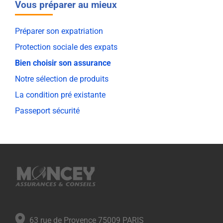
Vous préparer au mieux
Préparer son expatriation
Protection sociale des expats
Bien choisir son assurance
Notre sélection de produits
La condition pré existante
Passeport sécurité
63 rue de Provence 75009 PARIS