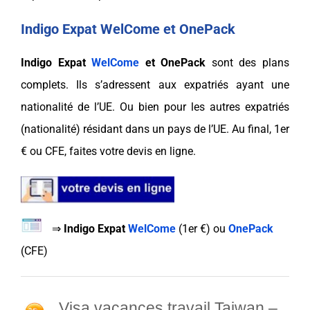
Indigo Expat WelCome et OnePack
Indigo Expat
WelCome
et
OnePack
sont des plans
complets. Ils s’adressent aux
expatriés
ayant une
nationalité de l’UE. Ou bien pour les autres
expatriés
(nationalité) résidant dans un
pays
de l’UE. Au final,
1er
€ ou CFE
, faites votre devis en ligne.
⇒
Indigo Expat
WelCome
(
1er €
) ou
OnePack
(
CFE
)
Visa vacances travail Taiwan
–