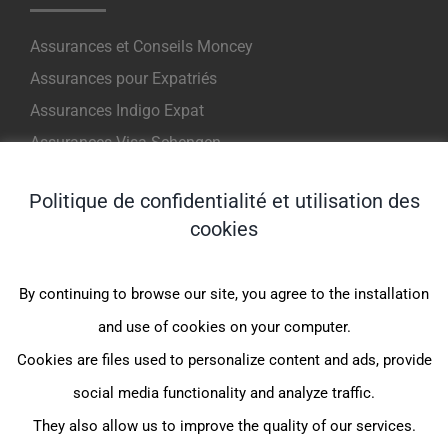
Assurances et Conseils Moncey
Assurances pour Expatriés
Assurances Indigo Expat
Assurances Visa Schengen
Assurance Voyage et Court Terme
Politique de confidentialité et utilisation des
cookies
LES PRODUITS DISPONIBLES
By continuing to browse our site, you agree to the installation
Indigo Expat WeCare (1er €)
and use of cookies on your computer.
One Care Pack Expat (1er €)
Cookies are files used to personalize content and ads, provide
Indigo Expat OnePack (CFE)
social media functionality and analyze traffic.
Indigo Expat Junior (1er€/CFE)
They also allow us to improve the quality of our services.
Indigo Expat France (FrancExpat CFE)