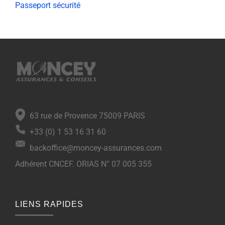
Passeport sécurité
63 rue de Provence 75009 PARIS
+33 (0) 1 53 16 31 60
backoffice@moncey-assurances.com
Adhérent CNCEF. ORIAS N° 07 005 355
LIENS RAPIDES