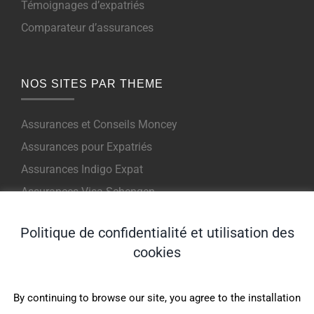
Témoignages d’expatriés
Comparateur d’assurances
NOS SITES PAR THEME
Assurances et Conseils Moncey
Assurances pour Expatriés
Assurances Indigo Expat
Assurances Visa Schengen
Assurance Voyage et Court Terme
Politique de confidentialité et utilisation des
cookies
LES PRODUITS DISPONIBLES
By continuing to browse our site, you agree to the installation
Indigo Expat WeCare (1er €)